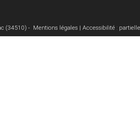
c (34510) -
Mentions légales
Accessibilité : partiel