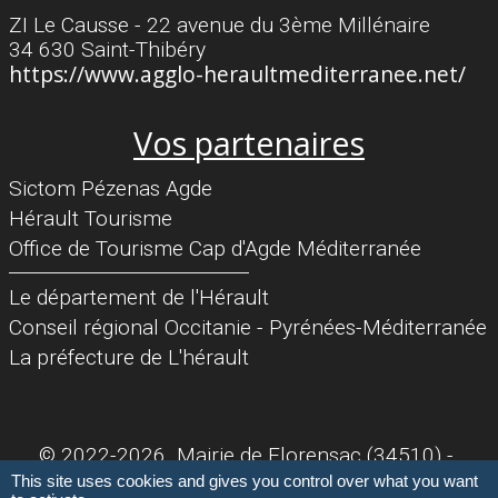
ZI Le Causse - 22 avenue du 3ème Millénaire
34 630 Saint-Thibéry
https://www.agglo-heraultmediterranee.net/
Vos partenaires
Sictom Pézenas Agde
Hérault Tourisme
Office de Tourisme Cap d'Agde Méditerranée
Séparateur
Le département de l'Hérault
Conseil régional Occitanie - Pyrénées-Méditerranée
La préfecture de L'hérault
© 2022-2026 Mairie de Florensac (34510) -
Mentions légales
Accessibilité : partielle 80%
This site uses cookies and gives you control over what you want