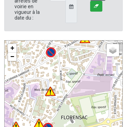
arrêtés de
voirie en
vigueur à la
date du :
+
−