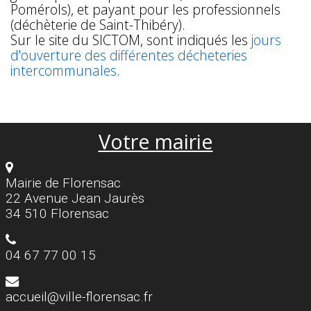
Pomérols), et payant pour les professionnels
(déchèterie de Saint-Thibéry).
Sur le site du SICTOM, sont indiqués les
jours
d'ouverture des différentes décheteries
intercommunales
.
Votre mairie
Mairie de Florensac
22 Avenue Jean Jaurès
34 510 Florensac
04 67 77 00 15
accueil@ville-florensac.fr