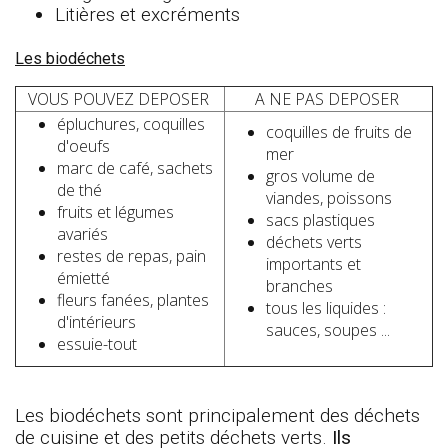
Litières et excréments
Les biodéc
hets
VOUS POUVEZ DEPOSER
A NE PAS DEPOSER
épluchures, coquilles
coquilles de fruits de
d'oeufs
mer
marc de café, sachets
gros volume de
de thé
viandes, poissons
fruits et légumes
sacs plastiques
avariés
déchets verts
restes de repas, pain
importants et
émietté
branches
fleurs fanées, plantes
tous les liquides :
d'intérieurs
sauces, soupes ...
essuie-tout
Les biodéchets sont principalement des déchets
de cuisine et des petits déchets verts.
Ils