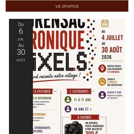
Vie sportive
Du
6
Juil.
Au
30
Août