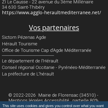
ZI Le Causse - 22 avenue du 3ème Millénaire
34 630 Saint-Thibéry
https://www.agglo-heraultmediterranee.net/
Vos partenaires
Sictom Pézenas Agde
Hérault Tourisme
Office de Tourisme Cap d'Agde Méditerranée
Séparateur
Le département de l'Hérault
Conseil régional Occitanie - Pyrénées-Méditerranée
La préfecture de L'hérault
© 2022-2026 Mairie de Florensac (34510) -
Mentions légales
Accessibilité : partielle 80%
Politique de confidentialité
This site uses cookies and gives you control over what you want